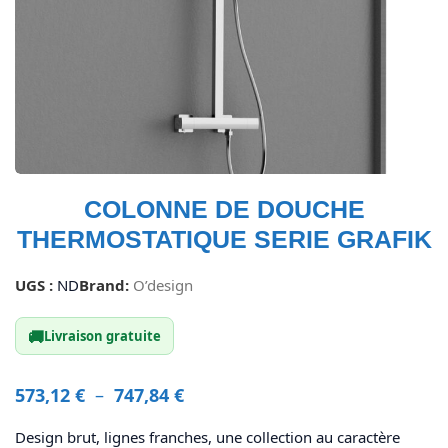
COLONNE DE DOUCHE
THERMOSTATIQUE SERIE GRAFIK
UGS :
ND
Brand:
O’design
🚚
Livraison gratuite
573,12
€
–
747,84
€
Design brut, lignes franches, une collection au caractère