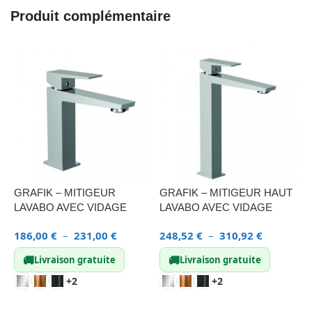
Produit complémentaire
GRAFIK – MITIGEUR
GRAFIK – MITIGEUR HAUT
C
LAVABO AVEC VIDAGE
LAVABO AVEC VIDAGE
T
G
186,00
€
–
231,00
€
248,52
€
–
310,92
€
5
🚚
🚚
Livraison gratuite
Livraison gratuite
+2
+2
CHOIX DES OPTIONS
CHOIX DES OPTIONS