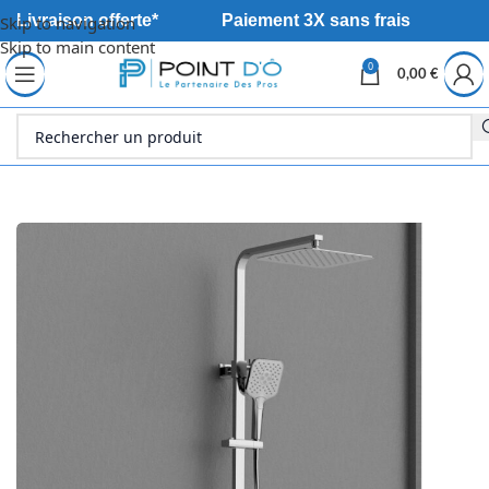
Livraison offerte*
Paiement 3X sans frais
Skip to navigation
Skip to main content
0
0,00
€
Accueil
Sanitaire
Robinetterie