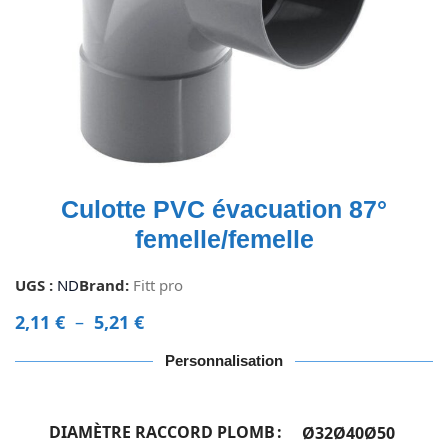
Culotte PVC évacuation 87°
femelle/femelle
UGS :
ND
Brand:
Fitt pro
2,11
€
–
5,21
€
Personnalisation
DIAMÈTRE RACCORD PLOMB
Ø32
Ø40
Ø50