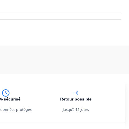
% sécurisé
Retour possible
 données protégés
Jusqu’à 15 jours