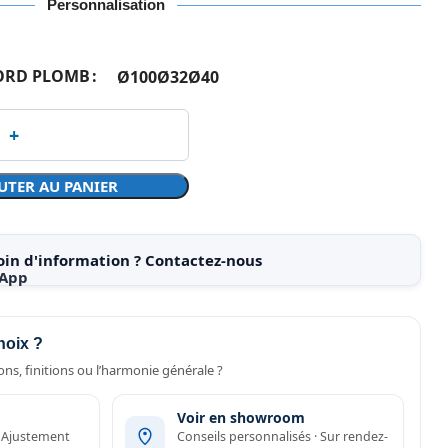
Personnalisation
ORD PLOMB
Ø100
Ø32
Ø40
UTER AU PANIER
oin d'information ? Contactez-nous
hoix ?
ns, finitions ou l’harmonie générale ?
Voir en showroom
· Ajustement
Conseils personnalisés · Sur rendez-