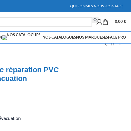
QUI SOMMES NOUS ?
CONTACT
0,00
€
N
NOS CATALOGUES
NOS MARQUES
ESPACE PRO
e réparation PVC
acuation
évacuation