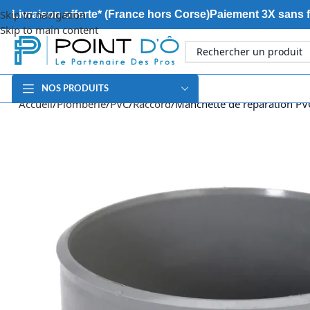
Skip to navigation
Livraison offerte* (France hors Corse)
Paiement 3X sans f
Skip to main content
NOS PRODUITS
Accueil
Plomberie
PVC
Raccord
Manchette de réparation PV