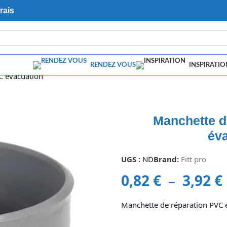
rais
RENDEZ VOUS
INSPIRATIO
C évacuation
Manchette d
év
UGS :
ND
Brand:
Fitt pro
0,82
€
–
3,92
€
Manchette de réparation PVC 