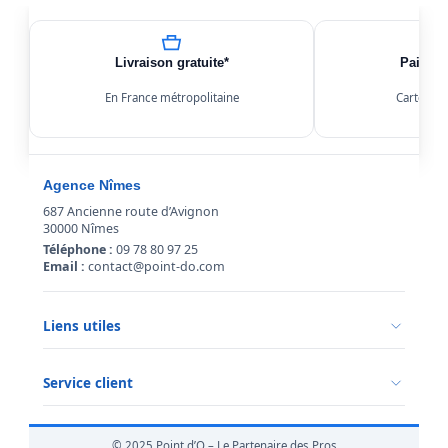
Livraison gratuite*
Paiemen
En France métropolitaine
Carte, Kl
Agence Nîmes
687 Ancienne route d’Avignon
30000 Nîmes
Téléphone :
09 78 80 97 25
Email :
contact@point-do.com
Liens utiles
Politique de confidentialité
Conditions générales de vente
Service client
Mentions légales
Qui sommes-nous ?
Informations livraison
© 2025 Point d’O – Le Partenaire des Pros