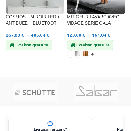
COSMOS – MIROIR LED +
MITIGEUR LAVABO AVEC
M
ANTIBUEE + BLUETOOTH
VIDAGE SERIE GALA
A
267,00
€
–
485,64
€
123,60
€
–
161,04
€
1
🚚
🚚
Livraison gratuite
Livraison gratuite
+4
CHOIX DES OPTIONS
CHOIX DES OPTIONS
Livraison gratuite*
Paiemen