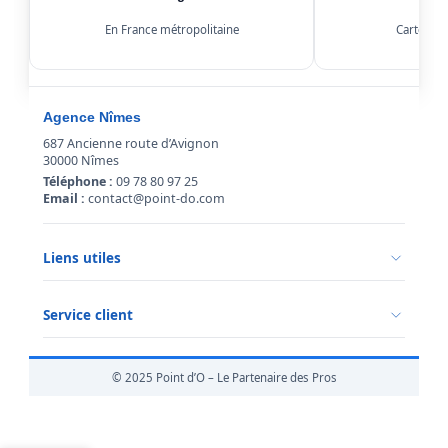
En France métropolitaine
Carte, Kl
Agence Nîmes
687 Ancienne route d’Avignon
30000 Nîmes
Téléphone :
09 78 80 97 25
Email :
contact@point-do.com
Liens utiles
Politique de confidentialité
Conditions générales de vente
Service client
Mentions légales
Qui sommes-nous ?
Informations livraison
© 2025 Point d’O – Le Partenaire des Pros
Retour marchandise