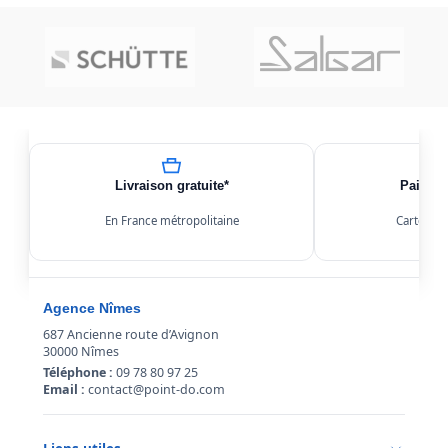
Livraison gratuite*
Paiemen
En France métropolitaine
Carte, Kl
Agence Nîmes
687 Ancienne route d’Avignon
30000 Nîmes
Téléphone :
09 78 80 97 25
Email :
contact@point-do.com