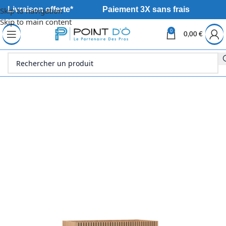
Livraison offerte*
Paiement 3X sans frais
Skip to navigation
Skip to main content
0
0,00
€
Accueil
Sanitaire
Meuble