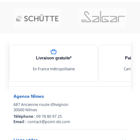
Livraison gratuite*
Paiemen
En France métropolitaine
Carte, Kl
Agence Nîmes
687 Ancienne route d’Avignon
30000 Nîmes
Téléphone :
09 78 80 97 25
Email :
contact@point-do.com