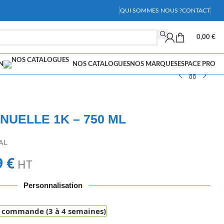
QUI SOMMES NOUS ?
CONTACT
0,00
€
N
NOS CATALOGUES
NOS MARQUES
ESPACE PRO
UELLE 1K – 750 ML
AL
9
€
HT
Personnalisation
r commande (3 à 4 semaines)