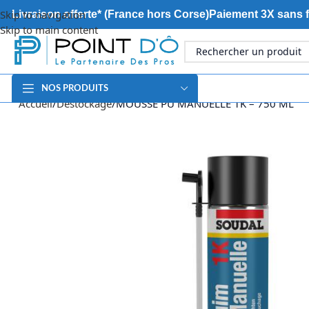
Skip to navigation
Livraison offerte* (France hors Corse)
Paiement 3X sans f
Skip to main content
NOS PRODUITS
Accueil
Déstockage
MOUSSE PU MANUELLE 1K – 750 ML