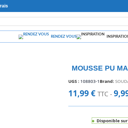
rais
RENDEZ VOUS
INSPIRATIO
MOUSSE PU MAN
UGS :
108803-1
Brand:
SOUD
11,99
€
9,9
TTC -
Disponible su