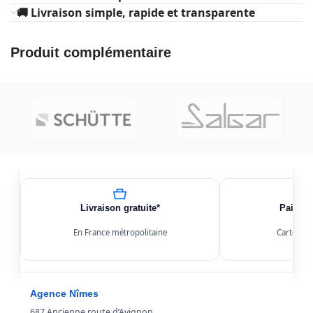
🚚 Livraison simple, rapide et transparente
Produit complémentaire
Livraison gratuite*
Paiemen
En France métropolitaine
Carte, Kl
Agence Nîmes
687 Ancienne route d’Avignon