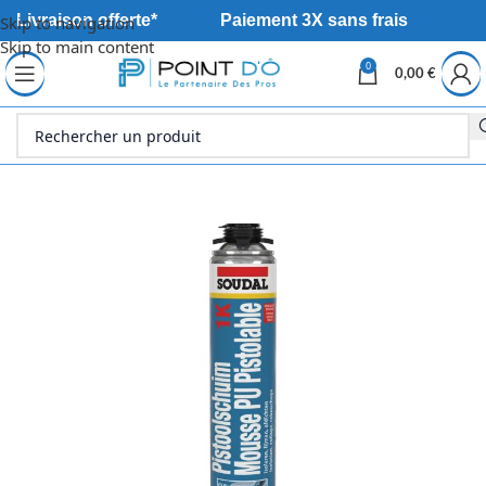
Livraison offerte*
Paiement 3X sans frais
Skip to navigation
Skip to main content
0
0,00
€
Accueil
Déstockage