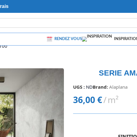
rais
RENDEZ VOUS
INSPIRATIO
100
SERIE AMA
UGS :
ND
Brand:
Alaplana
36,00
€
m²
FINITI