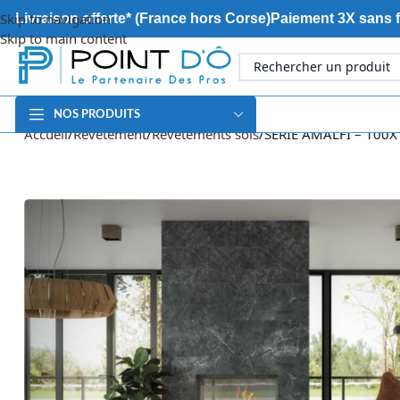
Skip to navigation
Livraison offerte* (France hors Corse)
Paiement 3X sans f
Skip to main content
NOS PRODUITS
Accueil
Revêtement
Revêtements sols
SERIE AMALFI – 100X