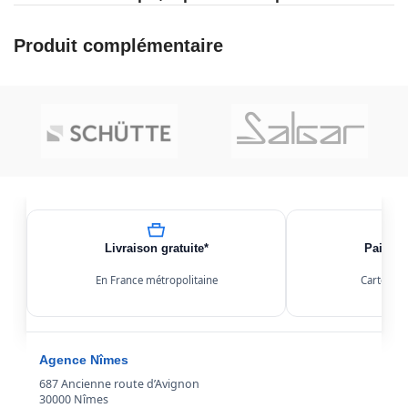
Produit complémentaire
Livraison gratuite*
Paiemen
En France métropolitaine
Carte, Kl
Agence Nîmes
687 Ancienne route d’Avignon
30000 Nîmes