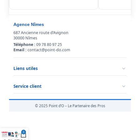
Agence Nîmes
687 Ancienne route d’Avignon
30000 Nîmes
Téléphone :
09 78 80 97 25
Email :
contact@point-do.com
Liens utiles
Politique de confidentialité
Conditions générales de vente
Service client
Mentions légales
Qui sommes-nous ?
Informations livraison
© 2025 Point d’O – Le Partenaire des Pros
Retour marchandise
0