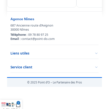
Agence Nîmes
687 Ancienne route d’Avignon
30000 Nîmes
Téléphone :
09 78 80 97 25
Email :
contact@point-do.com
Liens utiles
Politique de confidentialité
Conditions générales de vente
Service client
Mentions légales
Qui sommes-nous ?
Informations livraison
© 2025 Point d’O – Le Partenaire des Pros
Retour marchandise
0