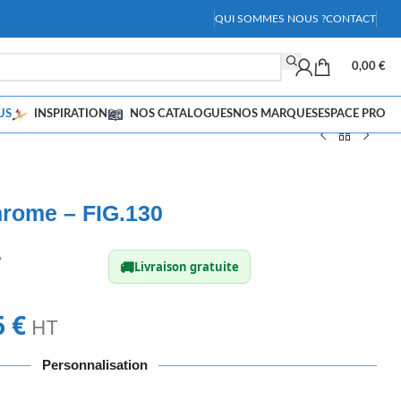
QUI SOMMES NOUS ?
CONTACT
0,00
€
US
INSPIRATION
NOS CATALOGUES
NOS MARQUES
ESPACE PRO
hrome – FIG.130
A
🚚
Livraison gratuite
6
€
HT
Personnalisation