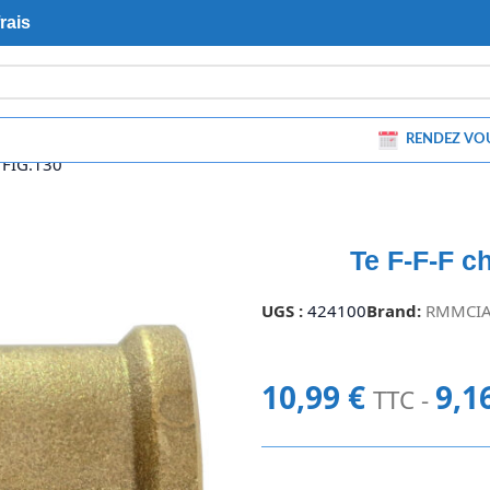
rais
RENDEZ VO
 FIG.130
Te F-F-F c
UGS :
424100
Brand:
RMMCI
10,99
€
9,1
TTC -