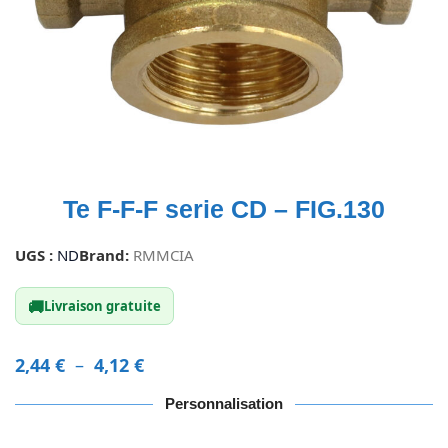
Te F-F-F serie CD – FIG.130
UGS :
ND
Brand:
RMMCIA
🚚
Livraison gratuite
2,44
€
–
4,12
€
Personnalisation