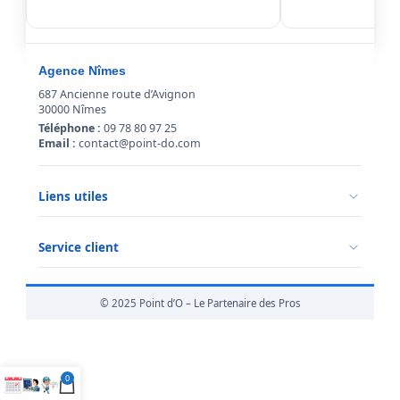
Agence Nîmes
687 Ancienne route d’Avignon
30000 Nîmes
Téléphone :
09 78 80 97 25
Email :
contact@point-do.com
Liens utiles
Politique de confidentialité
Conditions générales de vente
Service client
Mentions légales
Qui sommes-nous ?
Informations livraison
© 2025 Point d’O – Le Partenaire des Pros
Retour marchandise
0