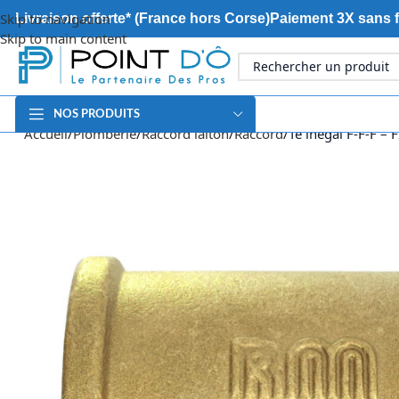
Skip to navigation
Livraison offerte* (France hors Corse)
Paiement 3X sans f
Skip to main content
NOS PRODUITS
Accueil
Plomberie
Raccord laiton
Raccord
Te inégal F-F-F – 