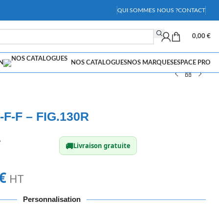
QUI SOMMES NOUS ?
CONTACT
0,00
€
N
NOS CATALOGUES
NOS MARQUES
ESPACE PRO
F-F-F – FIG.130R
A
🚚
Livraison gratuite
€
HT
Personnalisation