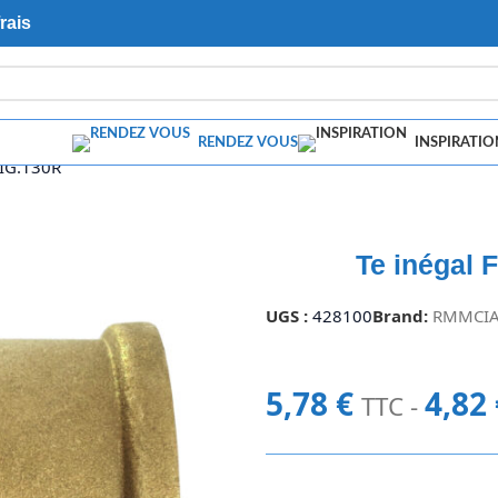
rais
RENDEZ VOUS
INSPIRATIO
FIG.130R
Te inégal 
UGS :
428100
Brand:
RMMCI
5,78
€
4,82
TTC -