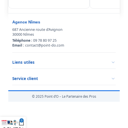
Agence Nîmes
687 Ancienne route d’Avignon
30000 Nîmes
Téléphone :
09 78 80 97 25
Email :
contact@point-do.com
Liens utiles
Politique de confidentialité
Conditions générales de vente
Service client
Mentions légales
Qui sommes-nous ?
Informations livraison
© 2025 Point d’O – Le Partenaire des Pros
Retour marchandise
0