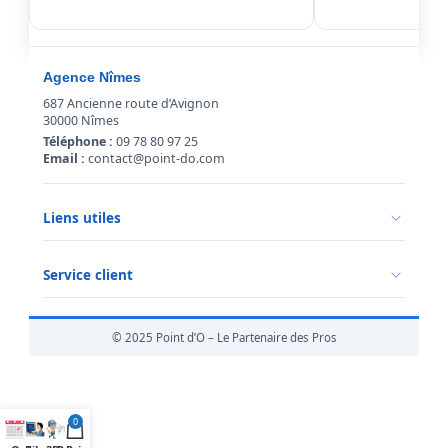
Agence Nîmes
687 Ancienne route d’Avignon
30000 Nîmes
Téléphone :
09 78 80 97 25
Email :
contact@point-do.com
Liens utiles
Politique de confidentialité
Conditions générales de vente
Service client
Mentions légales
Qui sommes-nous ?
Informations livraison
© 2025 Point d’O – Le Partenaire des Pros
Retour marchandise
0