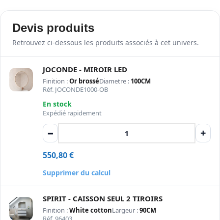
Devis produits
Retrouvez ci-dessous les produits associés à cet univers.
JOCONDE - MIROIR LED
Finition :
Or brossé
Diametre :
100CM
Réf. JOCONDE1000-OB
En stock
Expédié rapidement
−
+
550,80
€
Supprimer du calcul
SPIRIT - CAISSON SEUL 2 TIROIRS
Finition :
White cotton
Largeur :
90CM
Réf. 96403