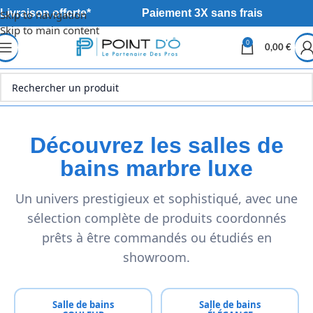
Livraison offerte*
Paiement 3X sans frais
Skip to navigation
Skip to main content
0
0,00
€
Découvrez les salles de
bains marbre luxe
Un univers prestigieux et sophistiqué, avec une
sélection complète de produits coordonnés
prêts à être commandés ou étudiés en
showroom.
Salle de bains
Salle de bains