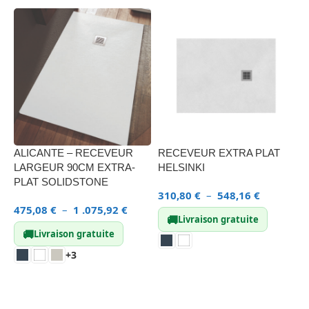
RECEVEUR EXTRA PLAT
G
ALICANTE – RECEVEUR
HELSINKI
LARGEUR 90CM EXTRA-
T
PLAT SOLIDSTONE
310,80
€
–
548,16
€
3
475,08
€
–
1 .075,92
€
🚚
Livraison gratuite
🚚
Livraison gratuite
+3
CHOIX DES OPTIONS
CHOIX DES OPTIONS