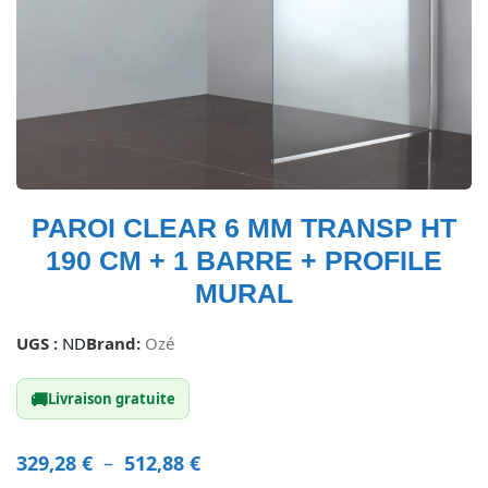
PAROI CLEAR 6 MM TRANSP HT
190 CM + 1 BARRE + PROFILE
MURAL
UGS :
ND
Brand:
Ozé
🚚
Livraison gratuite
329,28
€
–
512,88
€