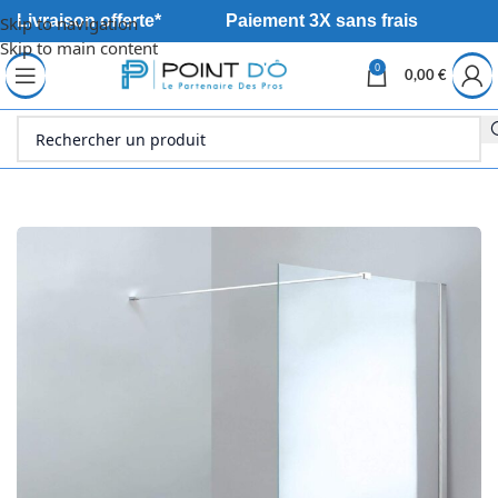
Livraison offerte*
Paiement 3X sans frais
Skip to navigation
Skip to main content
0
0,00
€
Accueil
Sanitaire
Douche