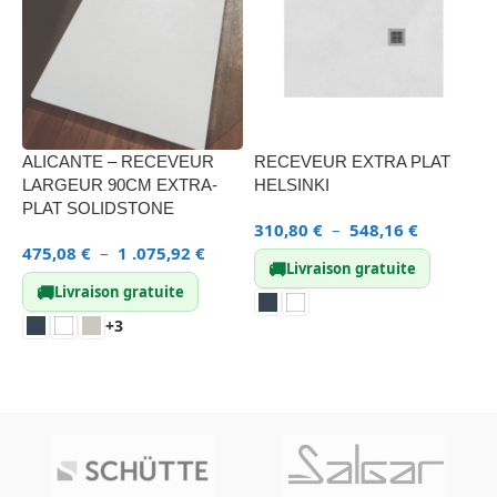
RECEVEUR EXTRA PLAT
G
ALICANTE – RECEVEUR
HELSINKI
LARGEUR 90CM EXTRA-
T
PLAT SOLIDSTONE
310,80
€
–
548,16
€
3
475,08
€
–
1 .075,92
€
🚚
Livraison gratuite
🚚
Livraison gratuite
+3
CHOIX DES OPTIONS
CHOIX DES OPTIONS